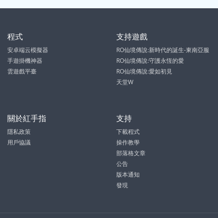
程式
支持遊戲
安卓端云模擬器
RO仙境傳說:新時代的誕生-東南亞服
手遊掛機神器
RO仙境傳說:守護永恆的愛
雲遊戲平臺
RO仙境傳說:愛如初見
天堂W
關於紅手指
支持
隱私政策
下載程式
用戶協議
操作教學
部落格文章
公告
版本通知
發現