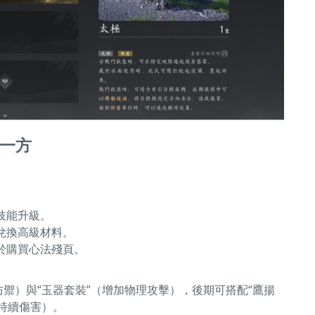
一方
技能升級。
兌換高級材料。
於購買心法殘頁。
防禦）與“玉器套裝”（增加物理攻擊），後期可搭配“鷹揚
少持續傷害）。