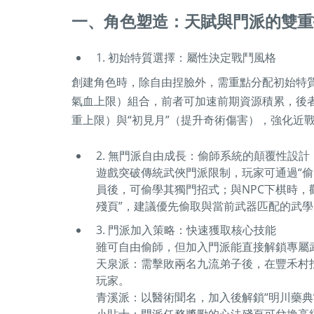
一、角色塑造：天賦與門派的雙重
1. 初始特質選擇：屬性決定戰鬥風格
創建角色時，除自由捏臉外，需重點分配初始特質
氣血上限）組合，前者可加速前期資源積累，後者
重上限）與“初見月”（提升奇術傷害），強化近
2. 無門派自由成長：偷師系統的顛覆性設計
遊戲突破傳統武俠門派限制，玩家可通過“
員後，可偷學其獨門招式；與NPC下棋時，
殘頁”，建議優先偷取與當前武器匹配的武學
3. 門派加入策略：快速獲取核心技能
雖可自由偷師，但加入門派能直接解鎖專屬
天泉派：需擊敗兩名九流弟子後，在豐禾村
玩家。
青溪派：以醫術聞名，加入後解鎖“明川藥典