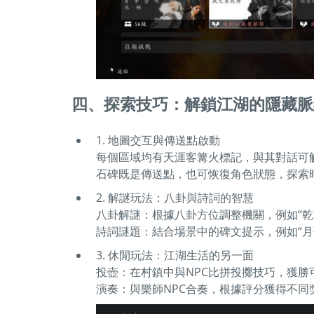
四、探索技巧：解鎖江湖的隱藏脈
1. 地圖交互與傳送點啟動
每個區域均有天涯客篝火標記，與其對話可
石碑既是傳送點，也可恢復角色狀態，探索
2. 解謎玩法：八卦與詩詞的智慧
八卦解謎：根據八卦方位調整機關，例如“乾
詩詞謎題：結合場景中的碑文提示，例如“月
3. 休閒玩法：江湖生活的另一面
投壺：在村鎮中與NPC比拼投擲技巧，獲勝
演奏：與樂師NPC合奏，根據評分獲得不同