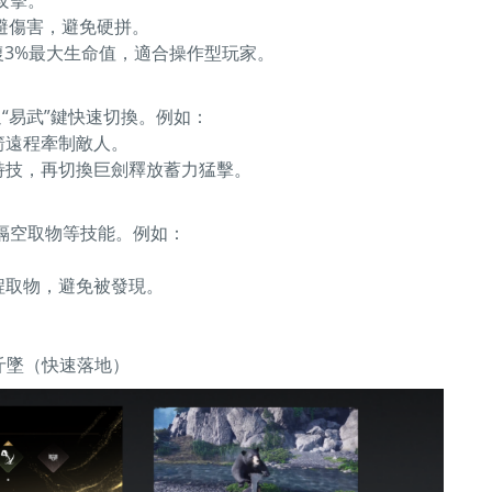
避傷害，避免硬拼。
復3%最大生命值，適合操作型玩家。
“易武”鍵快速切換。例如：
箭遠程牽制敵人。
特技，再切換巨劍釋放蓄力猛擊。
隔空取物等技能。例如：
遠程取物，避免被發現。
斤墜（快速落地）