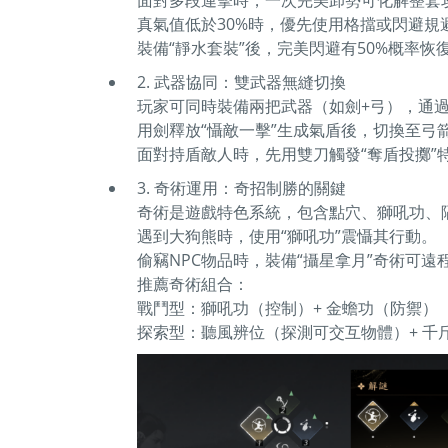
真氣值低於30%時，優先使用格擋或閃避規
裝備“靜水套裝”後，完美閃避有50%概率恢
2. 武器協同：雙武器無縫切換
玩家可同時裝備兩把武器（如劍+弓），通過
用劍釋放“懾敵一擊”生成氣盾後，切換至弓
面對持盾敵人時，先用雙刀觸發“奪盾投擲”
3. 奇術運用：奇招制勝的關鍵
奇術是遊戲特色系統，包含點穴、獅吼功、
遇到大狗熊時，使用“獅吼功”震懾其行動。
偷竊NPC物品時，裝備“攝星拿月”奇術可
推薦奇術組合：
戰鬥型：獅吼功（控制）+ 金蟾功（防禦）
探索型：聽風辨位（探測可交互物體）+ 千