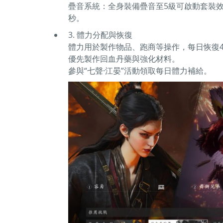
疊音系統：全身裝備疊音至5級可啟動套裝效
秒。
3. 體力分配與恢復
體力用於製作物品、跑商等操作，每日恢復45
優先製作回血丹藥與強化材料。
參與“七聲·江晏”活動領取每日體力補給。