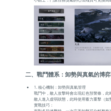
小貼士：門派任務獎勵的心法殘頁可兌換高
二、戰鬥體系：卸勢與真氣的博弈
1. 核心機制：卸勢與真氣管理
戰鬥中，敵人攻擊時會出現紅色預警條，此
敵人進入虛弱狀態，此時使用蓄力重擊（如雙
實戰技巧：
面對多段連擊時，一次完美卸勢可化解整套