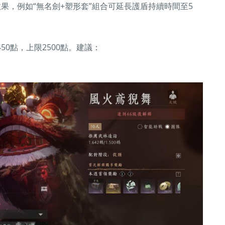
果，例如“無名劍+塑形套”組合可延長護盾持續時間至5
0點，上限2500點。建議：