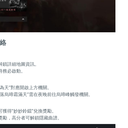
絡
解鎖詳細地圖資訊。
時務必啟動。
為天”對應開啟上方機關。
落烏啼霜滿天”需在夜晚前往烏啼峰觸發機關。
可獲得“妙妙鈴鐺”兌換獎勵。
獎勵，高分者可解鎖隱藏曲譜。