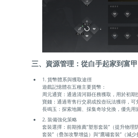
三、資源管理：從白手起家到富甲
1. 貨幣體系與獲取途徑
遊戲記憶體在五種主要貨幣：
周元通寶：通過清河縣任務獲取，用於初期
寶錢：通過寄售行交易或投壺玩法獲得，可
長鳴玉：探索地圖、採集奇珍兌換，優先用
2. 裝備強化策略
套裝選擇：前期推薦“塑形套裝”（提升物理
套裝”（疊加攻擊增益）與“鷹嘯套裝”（減