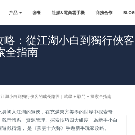
产品
套餐
社媒&電商雲手機
商務合作
BLOG
攻略：從江湖小白到獨行俠客
探索全指南
湖小白到獨行俠客的成長路徑｜武學 + 戰鬥 + 探索全指南
化身初入江湖的遊俠，在充滿東方美學的世界中探索奇
、戰鬥體系、資源管理、探索技巧四大維度，為新手小白
握遊戲精髓， 是《燕雲十六聲》手遊新手玩家攻略。