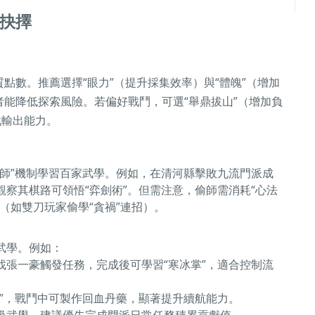
抉擇
點數。推薦選擇“眼力”（提升採集效率）與“體魄”（增加
能降低探索風險。若偏好戰鬥，可選“舉鼎拔山”（增加負
戰輸出能力。
偷師”機制學習百家武學。例如，在清河縣擊敗九流門派成
觀察其棋路可領悟“弈劍術”。但需注意，偷師需消耗“心法
（如雙刀玩家偷學“貪禍”連招）。
武學。例如：
找張一豪觸發任務，完成後可學習“寒冰掌”，適合控制流
”，戰鬥中可製作回血丹藥，顯著提升續航能力。