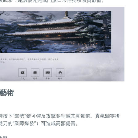
級武學，建議優先完成門派日常任務積累貢獻值。
藝術
時按下“卸勢”鍵可彈反攻擊並削減其真氣值。真氣歸零後
刀的“業障爆發”）可造成高額傷害。
攻擊。